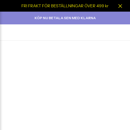
FRI FRAKT FÖR BESTÄLLNINGAR ÖVER 499 kr
KÖP NU BETALA SEN MED KLARNA