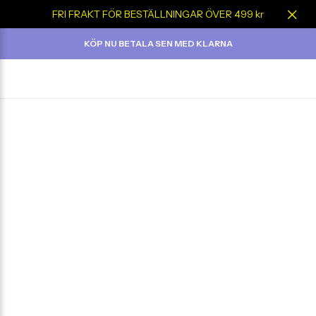
FRI FRAKT FÖR BESTÄLLNINGAR ÖVER 499 kr
KÖP NU BETALA SEN MED KLARNA