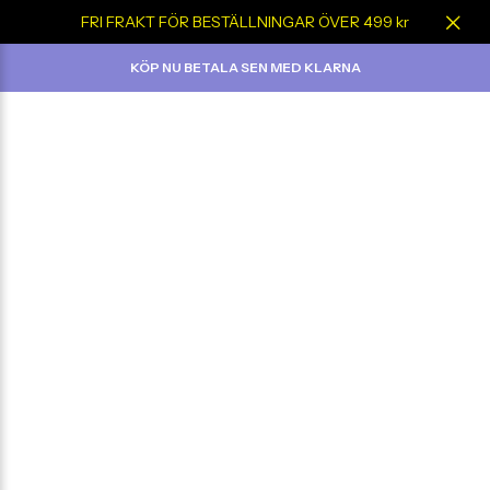
FRI FRAKT FÖR BESTÄLLNINGAR ÖVER 499 kr
KÖP NU BETALA SEN MED KLARNA