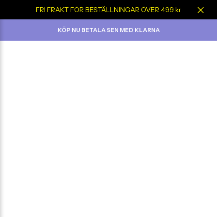
FRI FRAKT FÖR BESTÄLLNINGAR ÖVER 499 kr
KÖP NU BETALA SEN MED KLARNA