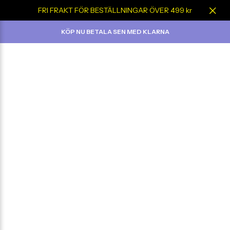
FRI FRAKT FÖR BESTÄLLNINGAR ÖVER 499 kr
KÖP NU BETALA SEN MED KLARNA