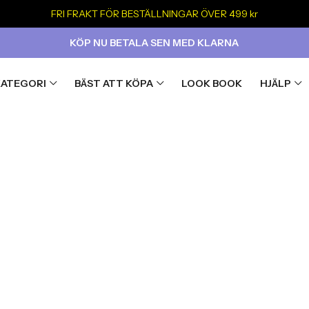
FRI FRAKT FÖR BESTÄLLNINGAR ÖVER 499 kr
KÖP NU BETALA SEN MED KLARNA
KATEGORI
BÄST ATT KÖPA
LOOK BOOK
HJÄLP