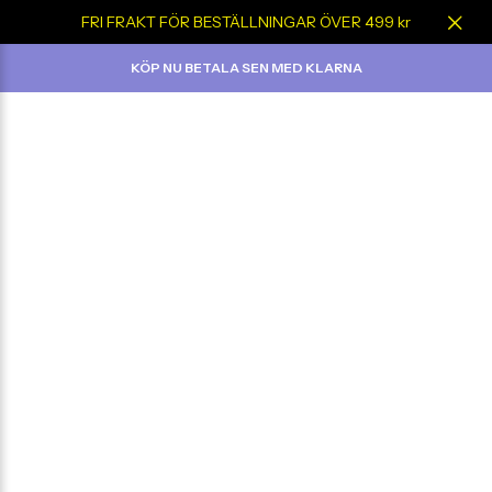
FRI FRAKT FÖR BESTÄLLNINGAR ÖVER 499 kr
KÖP NU BETALA SEN MED KLARNA