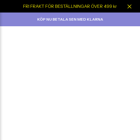
FRI FRAKT FÖR BESTÄLLNINGAR ÖVER 499 kr
KÖP NU BETALA SEN MED KLARNA