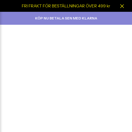
FRI FRAKT FÖR BESTÄLLNINGAR ÖVER 499 kr
KÖP NU BETALA SEN MED KLARNA