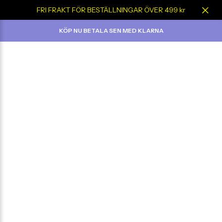
FRI FRAKT FÖR BESTÄLLNINGAR ÖVER 499 kr
KÖP NU BETALA SEN MED KLARNA