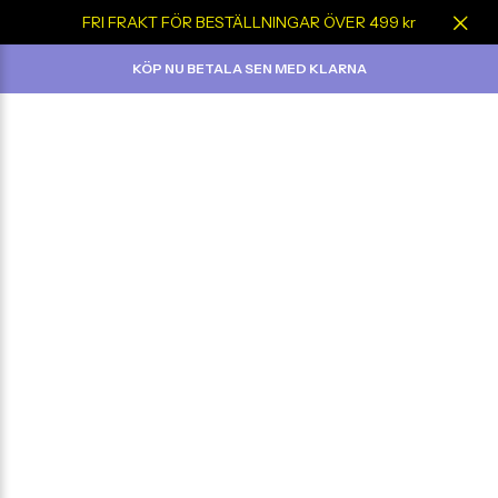
FRI FRAKT FÖR BESTÄLLNINGAR ÖVER 499 kr
KÖP NU BETALA SEN MED KLARNA