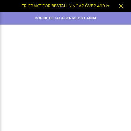
FRI FRAKT FÖR BESTÄLLNINGAR ÖVER 499 kr
KÖP NU BETALA SEN MED KLARNA