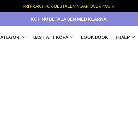
FRI FRAKT FÖR BESTÄLLNINGAR ÖVER 499 kr
KÖP NU BETALA SEN MED KLARNA
KATEGORI
BÄST ATT KÖPA
LOOK BOOK
HJÄLP