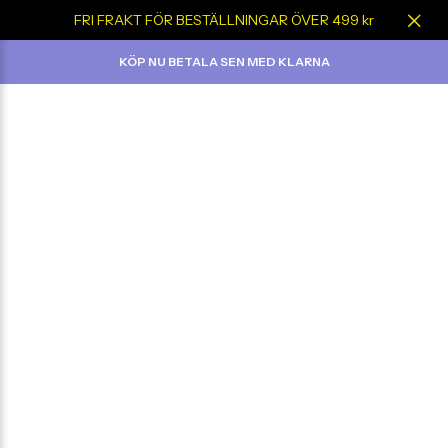
FRI FRAKT FÖR BESTÄLLNINGAR ÖVER 499 kr
KÖP NU BETALA SEN MED KLARNA