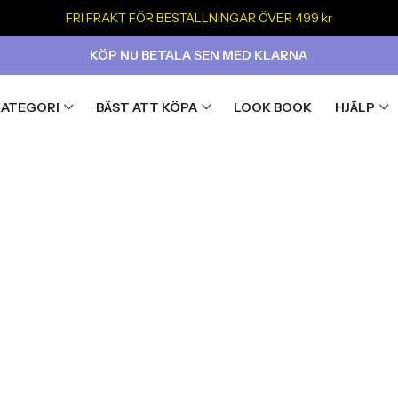
FRI FRAKT FÖR BESTÄLLNINGAR ÖVER 499 kr
KÖP NU BETALA SEN MED KLARNA
KATEGORI
BÄST ATT KÖPA
LOOK BOOK
HJÄLP