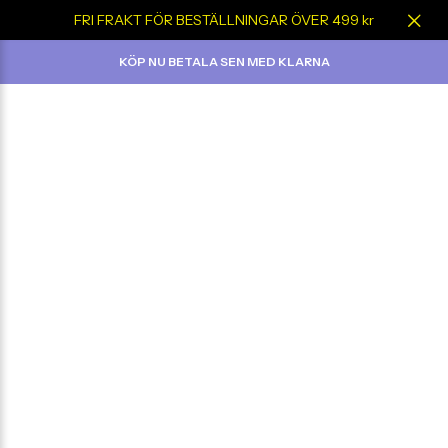
FRI FRAKT FÖR BESTÄLLNINGAR ÖVER 499 kr
KÖP NU BETALA SEN MED KLARNA