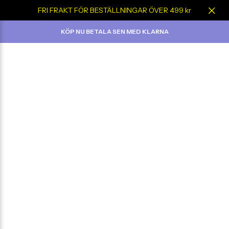
FRI FRAKT FÖR BESTÄLLNINGAR ÖVER 499 kr
KÖP NU BETALA SEN MED KLARNA