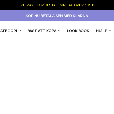
FRI FRAKT FÖR BESTÄLLNINGAR ÖVER 499 kr
KÖP NU BETALA SEN MED KLARNA
KATEGORI
BÄST ATT KÖPA
LOOK BOOK
HJÄLP