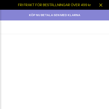
FRI FRAKT FÖR BESTÄLLNINGAR ÖVER 499 kr
KÖP NU BETALA SEN MED KLARNA