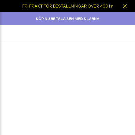
FRI FRAKT FÖR BESTÄLLNINGAR ÖVER 499 kr
KÖP NU BETALA SEN MED KLARNA