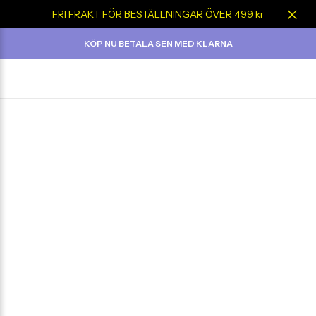
FRI FRAKT FÖR BESTÄLLNINGAR ÖVER 499 kr
KÖP NU BETALA SEN MED KLARNA