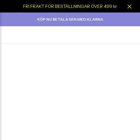
FRI FRAKT FÖR BESTÄLLNINGAR ÖVER 499 kr
KÖP NU BETALA SEN MED KLARNA