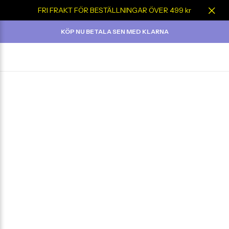
FRI FRAKT FÖR BESTÄLLNINGAR ÖVER 499 kr
KÖP NU BETALA SEN MED KLARNA