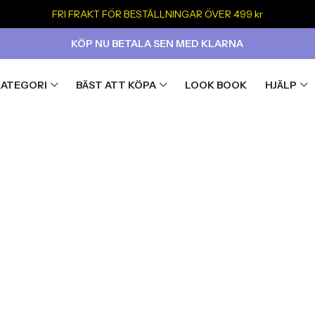
FRI FRAKT FÖR BESTÄLLNINGAR ÖVER 499 kr
KÖP NU BETALA SEN MED KLARNA
KATEGORI
BÄST ATT KÖPA
LOOK BOOK
HJÄLP