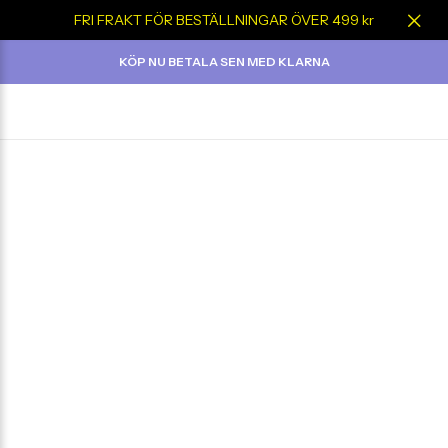
FRI FRAKT FÖR BESTÄLLNINGAR ÖVER 499 kr
KÖP NU BETALA SEN MED KLARNA