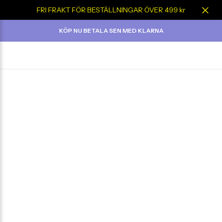
FRI FRAKT FÖR BESTÄLLNINGAR ÖVER 499 kr
KÖP NU BETALA SEN MED KLARNA