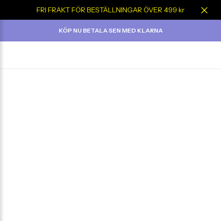
FRI FRAKT FÖR BESTÄLLNINGAR ÖVER 499 kr
KÖP NU BETALA SEN MED KLARNA