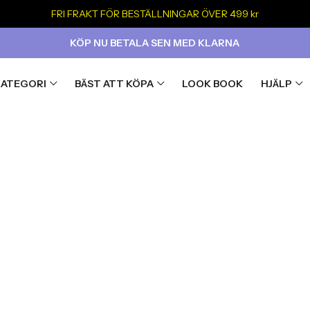
FRI FRAKT FÖR BESTÄLLNINGAR ÖVER 499 kr
KÖP NU BETALA SEN MED KLARNA
KATEGORI
BÄST ATT KÖPA
LOOK BOOK
HJÄLP